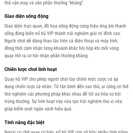
thử vận may và săn phần thưởng “khủng”.
Giao diện sống động
Giao diện trực quan, đồ họa sống động cùng hiệu ứng âm thanh
sống động biến nổ hũ VIP thành trải nghiệm giải trí đỉnh cao.
Người chơi dễ dàng thao tác trên cả điện thoại và máy tính,
đồng thời cảm nhận từng khoảnh khắc hồi hộp khi mỗi vòng
quay mở ra cơ hội nhận phần thưởng khủng.
Chiến lược chơi linh hoạt
Quay hũ VIP cho phép người chơi tùy chỉnh mức cược và áp
dụng chiến lược cá nhân. Từ tân binh đến cao thủ, ai cũng có thể
thử nghiệm các phương pháp khác nhau để tối ưu hóa cơ hội
trúng thưởng. Sự linh hoạt này vừa tạo trải nghiệm thú vị vừa
giúp kiểm soát ngân sách hiệu quả.
Tính năng đặc biệt
Ngoài cơ chế quay cơ bản, nổ hũ VIP còn sở hữu nhiều tính năng