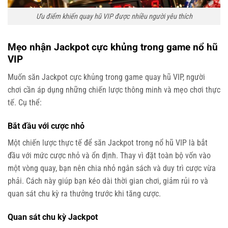
Ưu điểm khiến quay hũ VIP được nhiều người yêu thích
Mẹo nhận Jackpot cực khủng trong game nổ hũ
VIP
Muốn săn Jackpot cực khủng trong game quay hũ VIP, người
chơi cần áp dụng những chiến lược thông minh và mẹo chơi thực
tế. Cụ thể:
Bắt đầu với cược nhỏ
Một chiến lược thực tế để săn Jackpot trong nổ hũ VIP là bắt
đầu với mức cược nhỏ và ổn định. Thay vì đặt toàn bộ vốn vào
một vòng quay, bạn nên chia nhỏ ngân sách và duy trì cược vừa
phải. Cách này giúp bạn kéo dài thời gian chơi, giảm rủi ro và
quan sát chu kỳ ra thưởng trước khi tăng cược.
Quan sát chu kỳ Jackpot